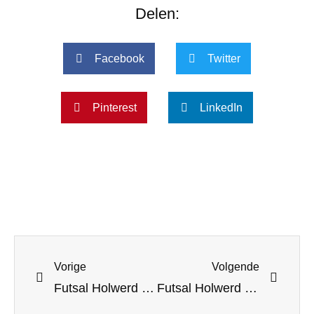
Delen:
Facebook
Twitter
Pinterest
LinkedIn
Vorige
Volgende
Futsal Holwerd strandt in de 8e finale ronde van de noordelijke beker
Futsal Holwerd 1 zet negatieve reeks uitwedstrijden voort