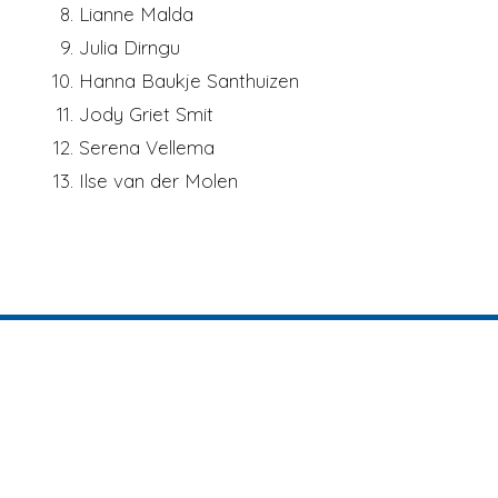
Lianne Malda
Julia Dirngu
Hanna Baukje Santhuizen
Jody Griet Smit
Serena Vellema
Ilse van der Molen
Teams
Jeugdteams
Holwerd 1
ST Ternaard/Holwerd/Blija
JO19
Holwerd 2