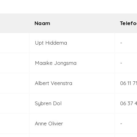
Naam
Telef
Upt Hiddema
-
Maaike Jongsma
-
Albert Veenstra
06 11 7
Sybren Dol
06 37 4
Anne Olivier
-