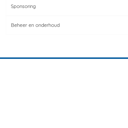
Sponsoring
Beheer en onderhoud
Teams
Holwerd 1
Holwerd 2
ST Blije/Holwerd 2