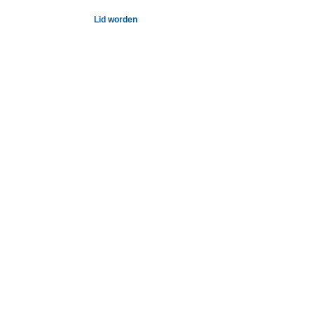
Lid worden
7 11 67
Webshop
Contact