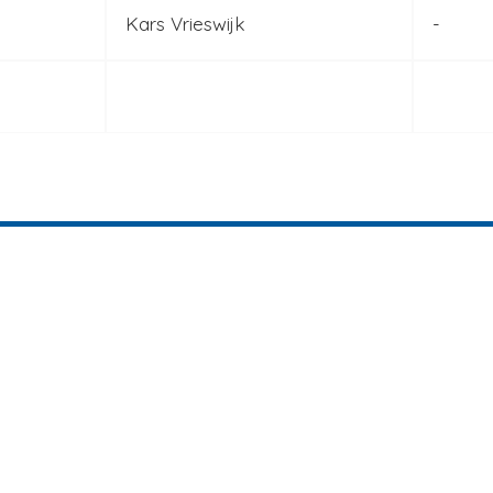
Kars Vrieswijk
-
Jeugdteams
Veel bezocht
Nieuws
ST Ternaard/Holwerd/Blija JO19
Webshop
ST Ternaard/Holwerd/Blija JO17
Contact
ST Ternaard/Holwerd/Blija