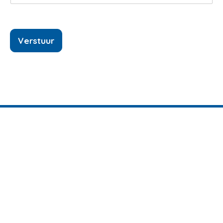
Verstuur
Teams
Jeugdteams
Holwerd 1
ST Ternaard/Holwerd/Blija
JO19
Holwerd 2
ST Ternaard/Holwerd/Blija
ST Blije/Holwerd 2
JO17
ST Blije/Holwerd VR1
ST Ternaard/Holwerd/Blija