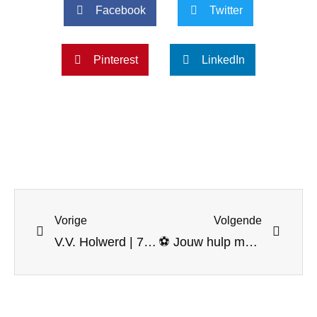
Facebook
Twitter
Pinterest
LinkedIn
Vorige
Volgende
V.V. Holwerd | 75-jarig jubileum!
⚽ Jouw hulp maakt het verschil! Word vrijwilliger bij onze club! ⚽