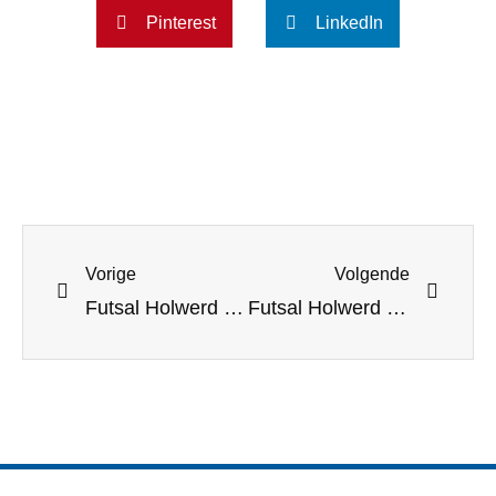
Pinterest
LinkedIn
Vorige
Volgende
Futsal Holwerd 1 kijkt de ogen uit bij G.S.F.V. Drs. Vijfje 5
Futsal Holwerd 1 heeft weer een driepunter in de tas