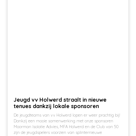
Jeugd vv Holwerd straalt in nieuwe
tenues dankzij lokale sponsoren
De jeugdteams van vv Holwerd lopen er weer prachtig bij!
Dankzij een mooie samenwerking met onze sponsoren
Moorman Isolatie Advies, MFA Holwerd en de Club van 50
zijn de jeugdspelers voorzien van splinternieuwe