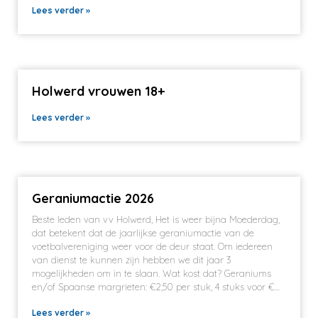
Lees verder »
Holwerd vrouwen 18+
Lees verder »
Geraniumactie 2026
Beste leden van vv Holwerd, Het is weer bijna Moederdag,
dat betekent dat de jaarlijkse geraniumactie van de
voetbalvereniging weer voor de deur staat. Om iedereen
van dienst te kunnen zijn hebben we dit jaar 3
mogelijkheden om in te slaan. Wat kost dat? Geraniums
en/of Spaanse margrieten: €2,50 per stuk, 4 stuks voor €…
Lees verder »