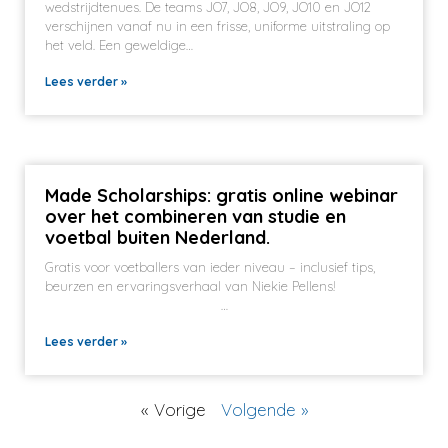
wedstrijdtenues. De teams JO7, JO8, JO9, JO10 en JO12
verschijnen vanaf nu in een frisse, uniforme uitstraling op
het veld. Een geweldige…
Lees verder »
Made Scholarships: gratis online webinar
over het combineren van studie en
voetbal buiten Nederland.
Gratis voor voetballers van ieder niveau – inclusief tips,
beurzen en ervaringsverhaal van Niekie Pellens!‌ ­‌ ­‌ ­‌ ­‌ ­‌
­‌ ­‌ ­‌ ­‌ ­‌ ­‌ ­‌ ­‌ ­‌ ­‌ ­‌ ­‌ ­‌ ­‌ ­‌…
Lees verder »
« Vorige
Volgende »